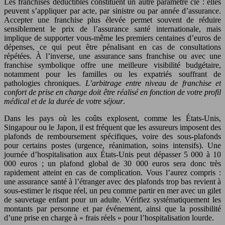
Les franchises déductibles constituent un autre paramètre clé : elles
peuvent s’appliquer par acte, par sinistre ou par année d’assurance.
Accepter une franchise plus élevée permet souvent de réduire
sensiblement le prix de l’assurance santé internationale, mais
implique de supporter vous-même les premiers centaines d’euros de
dépenses, ce qui peut être pénalisant en cas de consultations
répétées. À l’inverse, une assurance sans franchise ou avec une
franchise symbolique offre une meilleure visibilité budgétaire,
notamment pour les familles ou les expatriés souffrant de
pathologies chroniques.
L’arbitrage entre niveau de franchise et
confort de prise en charge doit être réalisé en fonction de votre profil
médical et de la durée de votre séjour
.
Dans les pays où les coûts explosent, comme les États-Unis,
Singapour ou le Japon, il est fréquent que les assureurs imposent des
plafonds de remboursement spécifiques, voire des sous-plafonds
pour certains postes (urgence, réanimation, soins intensifs). Une
journée d’hospitalisation aux États-Unis peut dépasser 5 000 à 10
000 euros ; un plafond global de 30 000 euros sera donc très
rapidement atteint en cas de complication. Vous l’aurez compris :
une assurance santé à l’étranger avec des plafonds trop bas revient à
sous-estimer le risque réel, un peu comme partir en mer avec un gilet
de sauvetage enfant pour un adulte. Vérifiez systématiquement les
montants par personne et par événement, ainsi que la possibilité
d’une prise en charge à « frais réels » pour l’hospitalisation lourde.