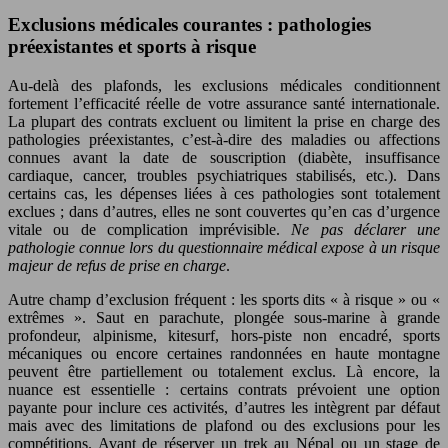
Exclusions médicales courantes : pathologies
préexistantes et sports à risque
Au-delà des plafonds, les exclusions médicales conditionnent
fortement l’efficacité réelle de votre assurance santé internationale.
La plupart des contrats excluent ou limitent la prise en charge des
pathologies préexistantes, c’est-à-dire des maladies ou affections
connues avant la date de souscription (diabète, insuffisance
cardiaque, cancer, troubles psychiatriques stabilisés, etc.). Dans
certains cas, les dépenses liées à ces pathologies sont totalement
exclues ; dans d’autres, elles ne sont couvertes qu’en cas d’urgence
vitale ou de complication imprévisible.
Ne pas déclarer une
pathologie connue lors du questionnaire médical expose à un risque
majeur de refus de prise en charge
.
Autre champ d’exclusion fréquent : les sports dits « à risque » ou «
extrêmes ». Saut en parachute, plongée sous-marine à grande
profondeur, alpinisme, kitesurf, hors-piste non encadré, sports
mécaniques ou encore certaines randonnées en haute montagne
peuvent être partiellement ou totalement exclus. Là encore, la
nuance est essentielle : certains contrats prévoient une option
payante pour inclure ces activités, d’autres les intègrent par défaut
mais avec des limitations de plafond ou des exclusions pour les
compétitions. Avant de réserver un trek au Népal ou un stage de