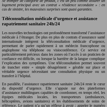
Se tromper de catégorie de produit, c’est un peu comme assurer un
logement principal avec un contrat « résidence secondaire » : en
cas de sinistre, les mauvaises surprises sont quasi garanties
.
Téléconsultation médicale d’urgence et assistance
rapatriement sanitaire 24h/24
Les nouvelles technologies ont profondément transformé l’assistance
médicale à l’étranger. De plus en plus de contrats d’assurance santé
internationale intègrent la téléconsultation médicale d’urgence,
permettant de parler rapidement à un médecin francophone ou
anglophone via téléphone ou visioconférence. Ce service est
particulièrement précieux dans les zones où l’accès à un praticien de
confiance est difficile, ou lorsque la barrière de la langue complique
l’explication des symptômes. Une téléconsultation permet souvent
de trancher entre « simple désagrément » gérable sur place et
véritable urgence nécessitant une consultation physique ou un
transfert à l’hôpital.
En parallèle, l’assistance rapatriement sanitaire 24h/24 reste le cœur
du dispositif d’urgence. Elle s’appuie sur des plateformes
d’assistance multilingues capables de coordonner, en temps réel, les
équipes médicales locales, les transporteurs (ambulances,
hélicoptères, avions sanitaires) et les établissements de soins de
référence. Le patient n’a qu’un réflexe à avoir : appeler le numéro