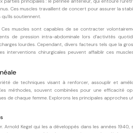
arties principales : le périnée antérieur, qui entoure l’urètr
’anus. Ces muscles travaillent de concert pour assurer la stabi
qu’ils soutiennent.
. Ces muscles sont capables de se contracter volontairem
nts de pression intra-abdominale lors d’activités quotid
charges lourdes. Cependant, divers facteurs tels que la gro
es interventions chirurgicales peuvent affaiblir ces muscle
néale
été de techniques visant à renforcer, assouplir et amélio
 Ces méthodes, souvent combinées pour une efficacité opt
es de chaque femme. Explorons les principales approches ut
es
r. Arnold Kegel qui les a développés dans les années 1940, 