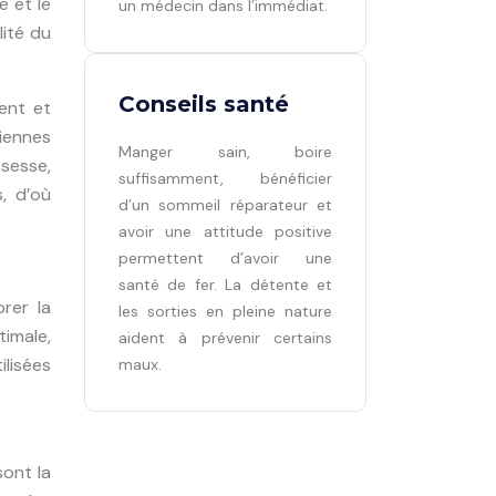
e et le
un médecin dans l’immédiat.
lité du
Conseils santé
ent et
iennes
Manger sain, boire
ssesse,
suffisamment, bénéficier
s, d’où
d’un sommeil réparateur et
avoir une attitude positive
permettent d’avoir une
santé de fer. La détente et
rer la
les sorties en pleine nature
imale,
aident à prévenir certains
ilisées
maux.
sont la