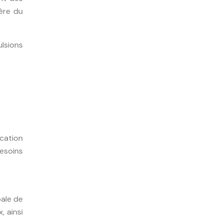
vère du
ulsions
cation
esoins
bale de
, ainsi