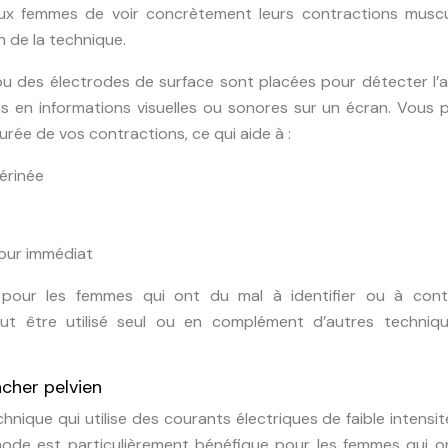
ux femmes de voir concrètement leurs contractions muscul
on de la technique.
ou des électrodes de surface sont placées pour détecter l’a
ts en informations visuelles ou sonores sur un écran. Vous
durée de vos contractions, ce qui aide à :
érinée
tour immédiat
e pour les femmes qui ont du mal à identifier ou à cont
peut être utilisé seul ou en complément d’autres techniq
ncher pelvien
chnique qui utilise des courants électriques de faible intensi
hode est particulièrement bénéfique pour les femmes qui o