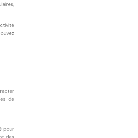
aires,
ctivité
 pouvez
racter
ues de
té pour
nt des