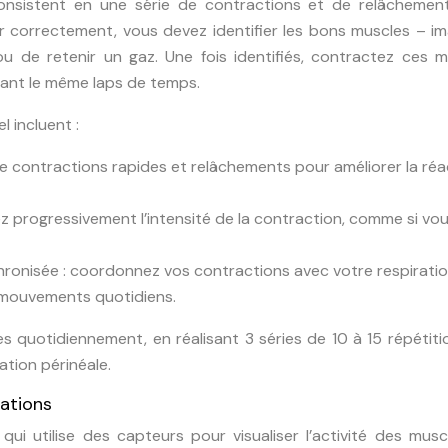
consistent en une série de contractions et de relâchemen
er correctement, vous devez identifier les bons muscles – i
ou de retenir un gaz. Une fois identifiés, contractez ces 
ant le même laps de temps.
 incluent :
re contractions rapides et relâchements pour améliorer la réa
z progressivement l’intensité de la contraction, comme si vo
hronisée : coordonnez vos contractions avec votre respirati
s mouvements quotidiens.
 quotidiennement, en réalisant 3 séries de 10 à 15 répétiti
ation périnéale.
cations
ui utilise des capteurs pour visualiser l’activité des mus