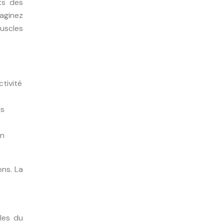
ts des
maginez
muscles
ctivité
us
on
ons. La
cles du