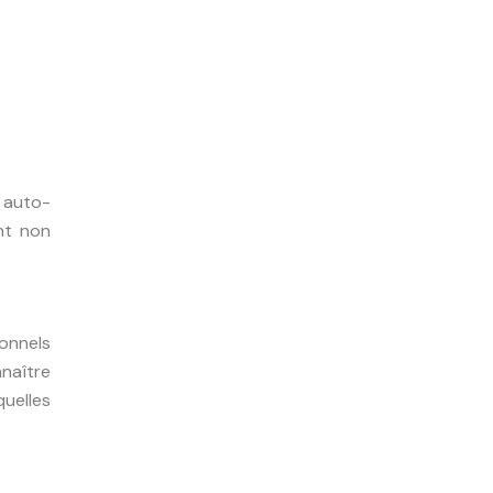
 auto-
nt non
ionnels
naître
quelles