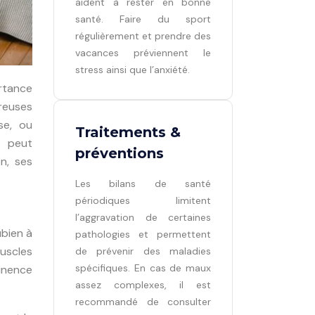
aident à rester en bonne
santé. Faire du sport
régulièrement et prendre des
vacances préviennent le
stress ainsi que l’anxiété.
rtance
reuses
se, ou
Traitements &
e peut
préventions
n, ses
Les bilans de santé
périodiques limitent
l’aggravation de certaines
ubien à
pathologies et permettent
muscles
de prévenir des maladies
spécifiques. En cas de maux
tinence
assez complexes, il est
recommandé de consulter