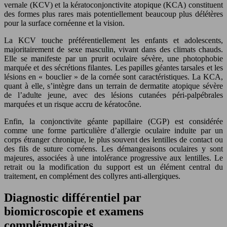
vernale (KCV) et la kératoconjonctivite atopique (KCA) constituent
des formes plus rares mais potentiellement beaucoup plus délétères
pour la surface cornéenne et la vision.
La KCV touche préférentiellement les enfants et adolescents,
majoritairement de sexe masculin, vivant dans des climats chauds.
Elle se manifeste par un prurit oculaire sévère, une photophobie
marquée et des sécrétions filantes. Les papilles géantes tarsales et les
lésions en « bouclier » de la cornée sont caractéristiques. La KCA,
quant à elle, s’intègre dans un terrain de dermatite atopique sévère
de l’adulte jeune, avec des lésions cutanées péri-palpébrales
marquées et un risque accru de kératocône.
Enfin, la conjonctivite géante papillaire (CGP) est considérée
comme une forme particulière d’allergie oculaire induite par un
corps étranger chronique, le plus souvent des lentilles de contact ou
des fils de suture cornéens. Les démangeaisons oculaires y sont
majeures, associées à une intolérance progressive aux lentilles. Le
retrait ou la modification du support est un élément central du
traitement, en complément des collyres anti-allergiques.
Diagnostic différentiel par
biomicroscopie et examens
complémentaires