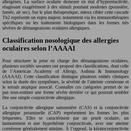
allergènes. La surface oculaire demeure en état d’hyperréactivité,
réagissant exagérément à des stimuli pourtant modestes (poussière,
fumée, air sec). Sur le plan thérapeutique, mieux cibler cette cascade
Th2 représente un enjeu majeur, notamment via les immunothérapies
spécifiques ou les traitements biologiques dans les formes très
sévères de démangeaisons oculaires allergiques.
Classification nosologique des allergies
oculaires selon l’AAAAI
Pour structurer la prise en charge des démangeaisons oculaires,
plusieurs sociétés savantes ont proposé des classifications, dont celle
de l’American Academy of Allergy, Asthma & Immunology
(AAAAI). Cette classification distingue plusieurs entités cliniques
selon la durée des symptômes, la sévérité de l’atteinte cornéenne et
le terrain atopique associé. Connaître ces catégories permet de ne
pas sous-estimer une forme sévère derrière ce qui pourrait sembler
être une simple conjonctivite allergique.
La conjonctivite allergique saisonnière (CAS) et la conjonctivite
allergique perannuelle (CAP) représentent les formes les plus
fréquentes. Elles se caractérisent par un prurit oculaire, un
larmoiement et une hyperhémie conjonctivale, avec une atteinte
cornéenne généralement minime. À l’opposé, la kératoconjonctivite