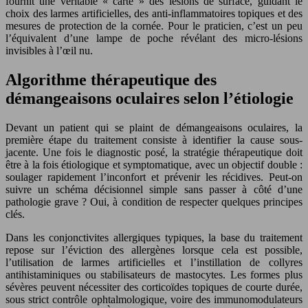
fournit une véritable « carte » des lésions de surface, guidant le
choix des larmes artificielles, des anti-inflammatoires topiques et des
mesures de protection de la cornée. Pour le praticien, c’est un peu
l’équivalent d’une lampe de poche révélant des micro-lésions
invisibles à l’œil nu.
Algorithme thérapeutique des
démangeaisons oculaires selon l’étiologie
Devant un patient qui se plaint de démangeaisons oculaires, la
première étape du traitement consiste à identifier la cause sous-
jacente. Une fois le diagnostic posé, la stratégie thérapeutique doit
être à la fois étiologique et symptomatique, avec un objectif double :
soulager rapidement l’inconfort et prévenir les récidives. Peut-on
suivre un schéma décisionnel simple sans passer à côté d’une
pathologie grave ? Oui, à condition de respecter quelques principes
clés.
Dans les conjonctivites allergiques typiques, la base du traitement
repose sur l’éviction des allergènes lorsque cela est possible,
l’utilisation de larmes artificielles et l’instillation de collyres
antihistaminiques ou stabilisateurs de mastocytes. Les formes plus
sévères peuvent nécessiter des corticoïdes topiques de courte durée,
sous strict contrôle ophtalmologique, voire des immunomodulateurs