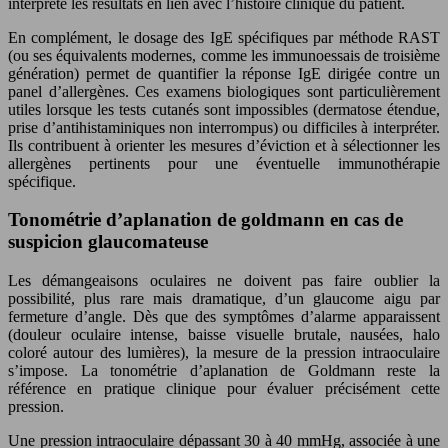
interprète les résultats en lien avec l’histoire clinique du patient.
En complément, le dosage des IgE spécifiques par méthode RAST
(ou ses équivalents modernes, comme les immunoessais de troisième
génération) permet de quantifier la réponse IgE dirigée contre un
panel d’allergènes. Ces examens biologiques sont particulièrement
utiles lorsque les tests cutanés sont impossibles (dermatose étendue,
prise d’antihistaminiques non interrompus) ou difficiles à interpréter.
Ils contribuent à orienter les mesures d’éviction et à sélectionner les
allergènes pertinents pour une éventuelle immunothérapie
spécifique.
Tonométrie d’aplanation de goldmann en cas de
suspicion glaucomateuse
Les démangeaisons oculaires ne doivent pas faire oublier la
possibilité, plus rare mais dramatique, d’un glaucome aigu par
fermeture d’angle. Dès que des symptômes d’alarme apparaissent
(douleur oculaire intense, baisse visuelle brutale, nausées, halo
coloré autour des lumières), la mesure de la pression intraoculaire
s’impose. La tonométrie d’aplanation de Goldmann reste la
référence en pratique clinique pour évaluer précisément cette
pression.
Une pression intraoculaire dépassant 30 à 40 mmHg, associée à une