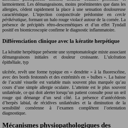
larmoiement. Les démangeaisons, moins proéminentes que dans les
allergies, cèdent rapidement la place à une sensation douloureuse
caractéristique. L’injection conjonctivale prédomine en
cercle
périkératique
, formant un halo rouge violacé autour de la cornée. La
présence de précipités rétro-descemétiques et d’un effet Tyndall
positif en biomicroscopie confirme le diagnostic inflammatoire.
Différenciation clinique avec la kératite herpétique
La kératite herpétique présente une symptomatologie mixte associant
démangeaisons initiales et douleur croissante. L’ulcération
épithéliale, typ
ulcérée, revêt une forme typique en « dendrite » à la fluorescéine,
avec des bords festonnés et des extrémités en « bulbes ». La baisse
de l’acuité visuelle est variable mais souvent plus marquée qu’au
cours d’une simple allergie oculaire. L’atteinte est le plus souvent
unilatérale, ce qui doit alerter lorsqu’un patient consulte pour un œil
rouge qui démange d’un seul côté. La présence d’antécédents
d’herpès labial, de récidives unilatérales et la diminution de la
sensibilité cornéenne à l’examen complètent l’orientation
diagnostique.
Mécanismes physiopathologiques des