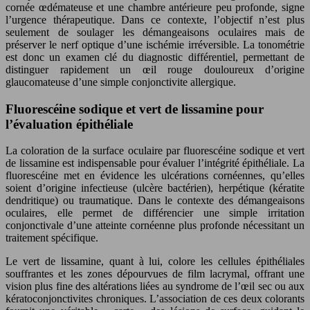
cornée œdémateuse et une chambre antérieure peu profonde, signe
l’urgence thérapeutique. Dans ce contexte, l’objectif n’est plus
seulement de soulager les démangeaisons oculaires mais de
préserver le nerf optique d’une ischémie irréversible. La tonométrie
est donc un examen clé du diagnostic différentiel, permettant de
distinguer rapidement un œil rouge douloureux d’origine
glaucomateuse d’une simple conjonctivite allergique.
Fluorescéine sodique et vert de lissamine pour
l’évaluation épithéliale
La coloration de la surface oculaire par fluorescéine sodique et vert
de lissamine est indispensable pour évaluer l’intégrité épithéliale. La
fluorescéine met en évidence les ulcérations cornéennes, qu’elles
soient d’origine infectieuse (ulcère bactérien), herpétique (kératite
dendritique) ou traumatique. Dans le contexte des démangeaisons
oculaires, elle permet de différencier une simple irritation
conjonctivale d’une atteinte cornéenne plus profonde nécessitant un
traitement spécifique.
Le vert de lissamine, quant à lui, colore les cellules épithéliales
souffrantes et les zones dépourvues de film lacrymal, offrant une
vision plus fine des altérations liées au syndrome de l’œil sec ou aux
kératoconjonctivites chroniques. L’association de ces deux colorants