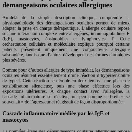
démangeaisons oculaires allergiques
Au-delà de la simple description clinique, comprendre la
physiopathologie des démangeaisons oculaires permet de mieux
adapter la prise en charge thérapeutique. L’allergie oculaire repose
sur une interaction complexe entre allergènes, immunoglobulines E
(IgE), mastocytes, éosinophiles et lymphocytes T. Cette
orchestration cellulaire et moléculaire explique pourquoi certains
patients présentent uniquement une conjonctivite allergique
saisonnière, tandis que d’autres développent des formes chroniques
plus sévères.
Comme pour d’autres allergies de type immédiat, les démangeaisons
oculaires résultent essentiellement d’une réaction d’hypersensibilité
de type I. Cette réaction se déroule en deux temps : une phase de
sensibilisation silencieuse, puis une phase effectrice lors des
expositions ultérieures. À chaque contact avec l’allergène, la
cascade inflammatoire se réactive, un peu comme si l’œil « se
souvenait » de l’agresseur et réagissait de façon disproportionnée.
Cascade inflammatoire médiée par les IgE et
mastocytes
La première étape des démangeaisons oculaires allergiques repose