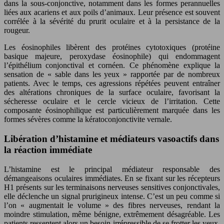
dans la sous-conjonctive, notamment dans les formes perannuelles
liées aux acariens et aux poils d’animaux. Leur présence est souvent
corrélée à la sévérité du prurit oculaire et à la persistance de la
rougeur.
Les éosinophiles libèrent des protéines cytotoxiques (protéine
basique majeure, peroxydase éosinophile) qui endommagent
l’épithélium conjonctival et cornéen. Ce phénomène explique la
sensation de « sable dans les yeux » rapportée par de nombreux
patients. Avec le temps, ces agressions répétées peuvent entraîner
des altérations chroniques de la surface oculaire, favorisant la
sécheresse oculaire et le cercle vicieux de l’irritation. Cette
composante éosinophilique est particulièrement marquée dans les
formes sévères comme la kératoconjonctivite vernale.
Libération d’histamine et médiateurs vasoactifs dans
la réaction immédiate
L’histamine est le principal médiateur responsable des
démangeaisons oculaires immédiates. En se fixant sur les récepteurs
H1 présents sur les terminaisons nerveuses sensitives conjonctivales,
elle déclenche un signal prurigineux intense. C’est un peu comme si
l’on « augmentait le volume » des fibres nerveuses, rendant la
moindre stimulation, même bénigne, extrêmement désagréable. Les
patients ressentent alors un besoin irrépressible de se frotter les yeux,