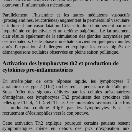
aggravant l’inflammation mécanique.
Parallèlement, l’histamine et les autres médiateurs vasoactifs
(prostaglandines, leucotriènes) augmentent la perméabilité vasculaire
et induisent une vasodilatation. Cela se traduit cliniquement par une
hyperhémie conjonctivale et un œdème palpébral. Le larmoiement
clair résulte également de la stimulation des glandes lacrymales par
ces médiateurs. Cette phase immédiate survient en quelques minutes
après l’exposition à l’allergène et explique les crises aiguës de
démangeaisons oculaires observées en pleine saison pollinique.
Activation des lymphocytes th2 et production de
cytokines pro-inflammatoires
En arrière-plan de cette réponse rapide, les lymphocytes T
auxiliaires de type 2 (Th2) orchestrent la persistance de l’allergie.
Sous l’effet des signaux délivrés par les cellules présentatrices
d’antigènes, ces lymphocytes Th2 produisent des cytokines clés
telles que l’IL-4, l’IL-5 et l’IL-13. Ces molécules favorisent à la fois
la production continue d’IgE par les lymphocytes B et le
recrutement d’éosinophiles vers la conjonctive.
Cette activation Th2 explique pourquoi certains patients restent
symptomatiques même en dehors des pics d’exposition aux