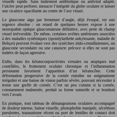
visuelle rapide. Sans traitement antibiotique ou antiviral adapté,
l’ulcère peut perforer, menacer l’intégrité du globe oculaire et laisser
une cicatrice opacifiante au centre de l’axe visuel.
Le glaucome aigu par fermeture d’angle, déjà évoqué, est une
urgence absolue : un retard de quelques heures expose à une
neuropathie optique glaucomateuse définitive, avec perte de champ
visuel irréversible. De même, certaines uvéites antérieures associées
à des maladies systémiques (spondylarthrite ankylosante, maladie de
Behçet) peuvent évoluer vers des synéchies irido-cristalliniennes, un
glaucome secondaire ou une cataracte précoce si elles ne sont pas
traitées de façon agressive.
Enfin, dans les kératoconjonctivites vernales ou atopiques mal
contrôlées, le frottement oculaire chronique et l’inflammation
persistante favorisent l’apparition d’un kératocône. Cette
déformation progressive de la cornée entraîne un astigmatisme
irrégulier et une baisse de vision parfois sévère, pouvant nécessiter à
terme une greffe de cornée. C’est un peu comme si la cornée,
constamment malmenée, perdait sa forme naturelle et se bombait
vers l’avant.
En pratique, tout tableau de démangeaisons oculaires accompagné
de douleur intense, baisse visuelle, photophobie marquée, sécrétions
purulentes, traumatisme récent ou port de lentilles de contact doit