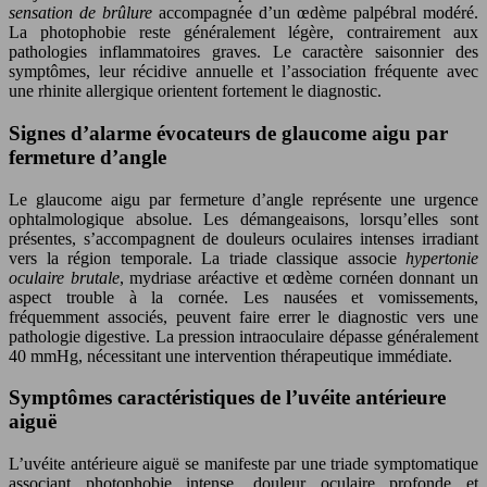
sensation de brûlure
accompagnée d’un œdème palpébral modéré.
La photophobie reste généralement légère, contrairement aux
pathologies inflammatoires graves. Le caractère saisonnier des
symptômes, leur récidive annuelle et l’association fréquente avec
une rhinite allergique orientent fortement le diagnostic.
Signes d’alarme évocateurs de glaucome aigu par
fermeture d’angle
Le glaucome aigu par fermeture d’angle représente une urgence
ophtalmologique absolue. Les démangeaisons, lorsqu’elles sont
présentes, s’accompagnent de douleurs oculaires intenses irradiant
vers la région temporale. La triade classique associe
hypertonie
oculaire brutale
, mydriase aréactive et œdème cornéen donnant un
aspect trouble à la cornée. Les nausées et vomissements,
fréquemment associés, peuvent faire errer le diagnostic vers une
pathologie digestive. La pression intraoculaire dépasse généralement
40 mmHg, nécessitant une intervention thérapeutique immédiate.
Symptômes caractéristiques de l’uvéite antérieure
aiguë
L’uvéite antérieure aiguë se manifeste par une triade symptomatique
associant photophobie intense, douleur oculaire profonde et