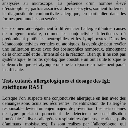
analysées au microscope. La présence d’un nombre élevé
d’éosinophiles, parfois associés à des mastocytes, soutient fortement
le diagnostic de conjonctivite allergique, en particulier dans les
formes perannuelles ou sévères.
Cet examen aide également à différencier l’allergie d’autres causes
de rougeur oculaire, comme les conjonctivites infectieuses où
prédominent plutôt les neutrophiles et les lymphocytes. Dans les
kératoconjonctivites vernales ou atopiques, la cytologie peut révéler
une infiltration mixte avec des éosinophiles nombreux, témoignant
de la chronicité et de l’intensité de la réaction. Bien qu’il ne soit pas
systématique, le frottis cytologique constitue un outil utile lorsque le
tableau clinique est atypique ou que la réponse au traitement paraît
insuffisante.
Tests cutanés allergologiques et dosage des IgE
spécifiques RAST
Lorsque l’on suspecte une conjonctivite allergique en lien avec des
démangeaisons oculaires récurrentes, l’identification de l’allergène
responsable devient un enjeu majeur de prévention. Les tests cutanés
de type prick-test permettent de détecter une sensibilisation
immédiate à divers allergènes respiratoires (pollens, acariens, poils
d’animaux, moisissures). Ils sont réalisés par l’allergologue, qui