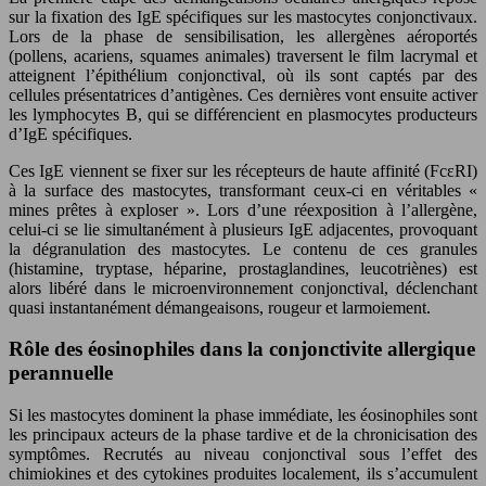
sur la fixation des IgE spécifiques sur les mastocytes conjonctivaux.
Lors de la phase de sensibilisation, les allergènes aéroportés
(pollens, acariens, squames animales) traversent le film lacrymal et
atteignent l’épithélium conjonctival, où ils sont captés par des
cellules présentatrices d’antigènes. Ces dernières vont ensuite activer
les lymphocytes B, qui se différencient en plasmocytes producteurs
d’IgE spécifiques.
Ces IgE viennent se fixer sur les récepteurs de haute affinité (FcεRI)
à la surface des mastocytes, transformant ceux-ci en véritables «
mines prêtes à exploser ». Lors d’une réexposition à l’allergène,
celui-ci se lie simultanément à plusieurs IgE adjacentes, provoquant
la dégranulation des mastocytes. Le contenu de ces granules
(histamine, tryptase, héparine, prostaglandines, leucotriènes) est
alors libéré dans le microenvironnement conjonctival, déclenchant
quasi instantanément démangeaisons, rougeur et larmoiement.
Rôle des éosinophiles dans la conjonctivite allergique
perannuelle
Si les mastocytes dominent la phase immédiate, les éosinophiles sont
les principaux acteurs de la phase tardive et de la chronicisation des
symptômes. Recrutés au niveau conjonctival sous l’effet des
chimiokines et des cytokines produites localement, ils s’accumulent