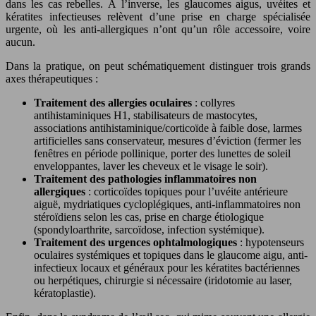
dans les cas rebelles. À l’inverse, les glaucomes aigus, uvéites et
kératites infectieuses relèvent d’une prise en charge spécialisée
urgente, où les anti-allergiques n’ont qu’un rôle accessoire, voire
aucun.
Dans la pratique, on peut schématiquement distinguer trois grands
axes thérapeutiques :
Traitement des allergies oculaires
: collyres
antihistaminiques H1, stabilisateurs de mastocytes,
associations antihistaminique/corticoïde à faible dose, larmes
artificielles sans conservateur, mesures d’éviction (fermer les
fenêtres en période pollinique, porter des lunettes de soleil
enveloppantes, laver les cheveux et le visage le soir).
Traitement des pathologies inflammatoires non
allergiques
: corticoïdes topiques pour l’uvéite antérieure
aiguë, mydriatiques cycloplégiques, anti-inflammatoires non
stéroïdiens selon les cas, prise en charge étiologique
(spondyloarthrite, sarcoïdose, infection systémique).
Traitement des urgences ophtalmologiques
: hypotenseurs
oculaires systémiques et topiques dans le glaucome aigu, anti-
infectieux locaux et généraux pour les kératites bactériennes
ou herpétiques, chirurgie si nécessaire (iridotomie au laser,
kératoplastie).