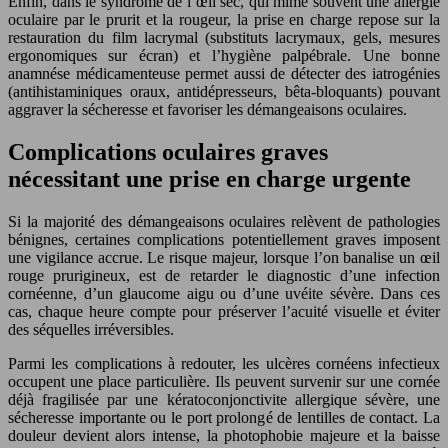
Enfin, dans le syndrome de l’œil sec, qui mime souvent une allergie
oculaire par le prurit et la rougeur, la prise en charge repose sur la
restauration du film lacrymal (substituts lacrymaux, gels, mesures
ergonomiques sur écran) et l’hygiène palpébrale. Une bonne
anamnése médicamenteuse permet aussi de détecter des iatrogénies
(antihistaminiques oraux, antidépresseurs, bêta-bloquants) pouvant
aggraver la sécheresse et favoriser les démangeaisons oculaires.
Complications oculaires graves
nécessitant une prise en charge urgente
Si la majorité des démangeaisons oculaires relèvent de pathologies
bénignes, certaines complications potentiellement graves imposent
une vigilance accrue. Le risque majeur, lorsque l’on banalise un œil
rouge prurigineux, est de retarder le diagnostic d’une infection
cornéenne, d’un glaucome aigu ou d’une uvéite sévère. Dans ces
cas, chaque heure compte pour préserver l’acuité visuelle et éviter
des séquelles irréversibles.
Parmi les complications à redouter, les ulcères cornéens infectieux
occupent une place particulière. Ils peuvent survenir sur une cornée
déjà fragilisée par une kératoconjonctivite allergique sévère, une
sécheresse importante ou le port prolongé de lentilles de contact. La
douleur devient alors intense, la photophobie majeure et la baisse